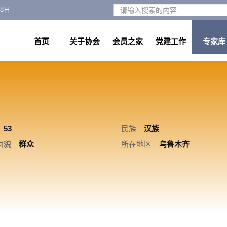
月8日
首页
关于协会
会员之家
党建工作
专家库
53
民族
汉族
面貌
群众
所在地区
乌鲁木齐