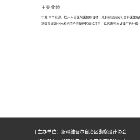
主要业绩
华源·阜华景源、巴州人民医院医技综合楼（儿科综合病房和全科医生
新疆铁道职业技术学院哈密新校区建设项目、乌苏市污水处理厂日处理1
| 主办单位：新疆维吾尔自治区勘察设计协会