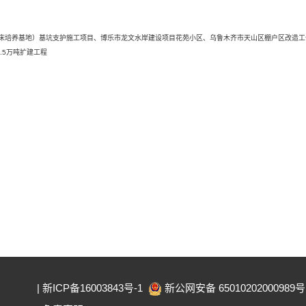
临床培养基地）基坑支护施工项目、博乐市龙文水岸建设项目花苑小区、乌鲁木齐市天山区棚户区改造
.5万吨扩建工程
|
新ICP备16003843号-1
新公网安备 65010202000989