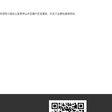
工作领导小组办公室黑甲山片区棚户区安置房、乐天工业孵化基地项目、
号