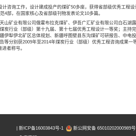
设计咨询工作，设计建成投产的煤矿50多座，获得省部级优秀工程设
范4部，在国家核心及省部级刊物发表论文10多篇。
天山矿业有限公司俄霍布拉克煤矿、伊吾广汇矿业有限公司白石湖
炭行业（部级）第十九届、第十七届优秀工程设计一等奖；主持完成的
疆伊犁伊北矿区总体规划、新疆呼图壁县东沟煤矿可研报告、中电
等分别获2009年至2014年煤炭行业（部级）优秀工程咨询成果一
推进者称号。
|
新ICP备16003843号-1
新公网安备 65010202000989