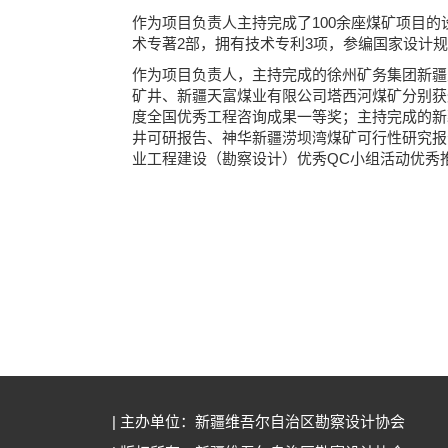
作为项目负责人主持完成了100余座煤矿项目的
术专著2部，拥有技术专利3项，参编国家设计规
作为项目负责人，主持完成的徐州矿务集团新疆
矿井、新疆天富煤业有限公司塔西河煤矿分别获煤
度全国优秀工程咨询成果一等奖；主持完成的新
井可研报告、神华新疆涝坝湾煤矿可行性研究报告
业工程建设（勘察设计）优秀QC小组活动优秀
| 主办单位：新疆维吾尔自治区勘察设计协会