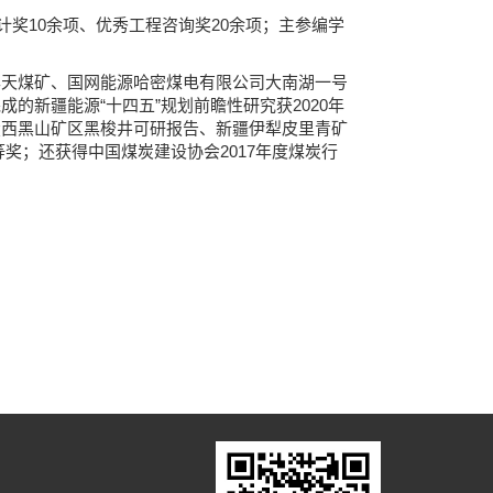
计奖10余项、优秀工程咨询奖20余项；主参编学
露天煤矿、国网能源哈密煤电有限公司大南湖一号
新疆能源“十四五”规划前瞻性研究获2020年
投西黑山矿区黑梭井可研报告、新疆伊犁皮里青矿
等奖；还获得中国煤炭建设协会2017年度煤炭行
号