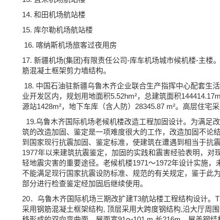
14. 和田机场航站楼
15. 库尔勒机场航站楼
16. 喀纳斯机场旅客过夜用房
17. 新疆机场(集团)有限责任公司-库车机场城市候机楼-主楼。建
筋混凝土框架剪力墙结构。
18. 中国石油驻新疆乌鲁木齐企业联合生产指挥中心配套
业开发区内，规划用地面积5.52hm²，总建筑面积144414.17m
源站1428m²，地下车库（含人防）28345.87 m²。高层
19.乌鲁木齐国际机场老候机楼改造工程加固设计。为满足
筑的改造加固、鉴定是一项难度很大的工作，改造加固不论
到国家现行抗震加固、鉴定标准，使建筑在遭遇到相当于抗
1977年以来建筑抗震鉴定，加固的实践和震害经验表明，
轻地震灾害的重要途径。老候机楼1971～1972年设计实
不能满足现行国家抗震设防标准、规范的有关规定，鉴于此为
部分进行检查鉴定经加固后继续使用。
20．乌鲁木齐国际机场三期改扩建T3航站楼工程结构设计。T3航站
采用钢筋混凝土框架结构, 顶层采用大跨度钢结构,沿大厅
移形成的双向弯曲面，屋面宽91～101 m,长216m，屋