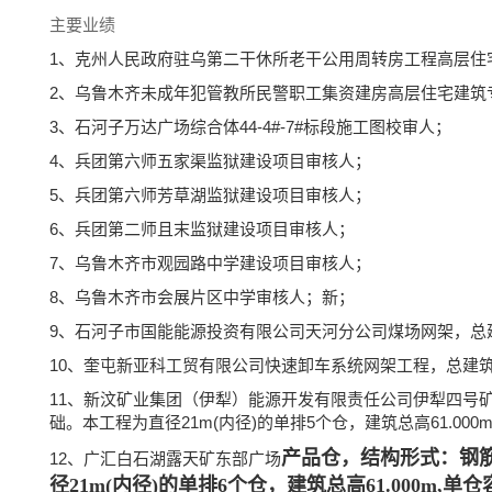
主要业绩
1、克州人民政府驻乌第二干休所老干公用周转房工程高层住
2、乌鲁木齐未成年犯管教所民警职工集资建房高层住宅建筑
3、石河子万达广场综合体44-4#-7#标段施工图校审人；
4、兵团第六师五家渠监狱建设项目审核人；
5、兵团第六师芳草湖监狱建设项目审核人；
6、兵团第二师且末监狱建设项目审核人；
7、乌鲁木齐市观园路中学建设项目审核人；
8、乌鲁木齐市会展片区中学审核人；新；
9、石河子市国能能源投资有限公司天河分公司煤场网架，总建筑
10、奎屯新亚科工贸有限公司快速卸车系统网架工程，总建筑面
11、新汶矿业集团（伊犁）能源开发有限责任公司伊犁四号
础。本工程为直径21m(内径)的单排5个仓，建筑总高61.000m,
产品仓，
结构形式：钢
12、广汇白石湖露天矿东部广场
径21m(内径)的单排6个仓，建筑总高61.000m,单仓容